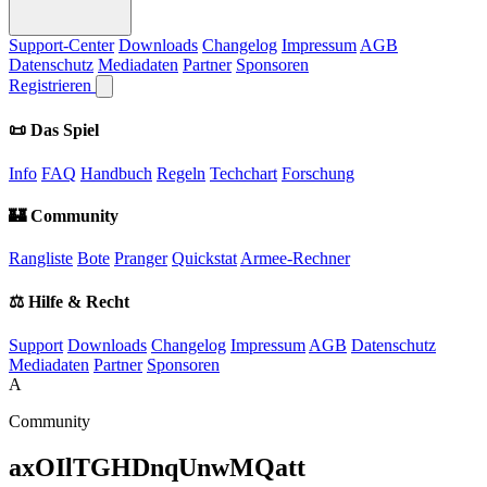
Support-Center
Downloads
Changelog
Impressum
AGB
Datenschutz
Mediadaten
Partner
Sponsoren
Registrieren
📜 Das Spiel
Info
FAQ
Handbuch
Regeln
Techchart
Forschung
🏰 Community
Rangliste
Bote
Pranger
Quickstat
Armee-Rechner
⚖️ Hilfe & Recht
Support
Downloads
Changelog
Impressum
AGB
Datenschutz
Mediadaten
Partner
Sponsoren
A
Community
axOIlTGHDnqUnwMQatt