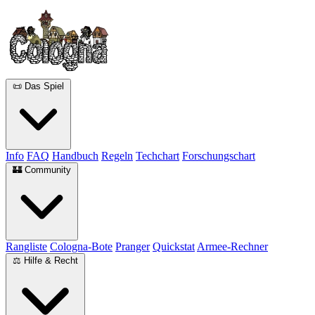
📜 Das Spiel
Info
FAQ
Handbuch
Regeln
Techchart
Forschungschart
🏰 Community
Rangliste
Cologna-Bote
Pranger
Quickstat
Armee-Rechner
⚖️ Hilfe & Recht