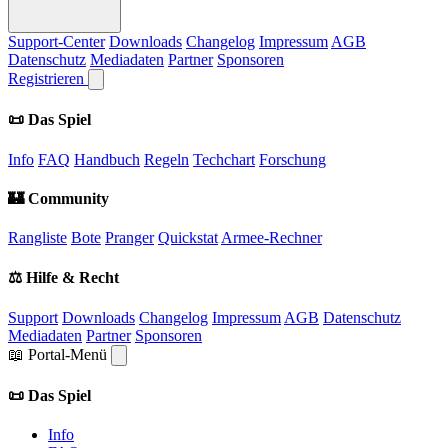
Support-Center
Downloads
Changelog
Impressum
AGB
Datenschutz
Mediadaten
Partner
Sponsoren
Registrieren
📜 Das Spiel
Info
FAQ
Handbuch
Regeln
Techchart
Forschung
🏰 Community
Rangliste
Bote
Pranger
Quickstat
Armee-Rechner
⚖️ Hilfe & Recht
Support
Downloads
Changelog
Impressum
AGB
Datenschutz
Mediadaten
Partner
Sponsoren
📖 Portal-Menü
📜 Das Spiel
Info