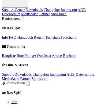
Support-Center
Downloads
Changelog
Impressum
AGB
Datenschutz
Mediadaten
Partner
Sponsoren
Registrieren
📜 Das Spiel
Info
FAQ
Handbuch
Regeln
Techchart
Forschung
🏰 Community
Rangliste
Bote
Pranger
Quickstat
Armee-Rechner
⚖️ Hilfe & Recht
Support
Downloads
Changelog
Impressum
AGB
Datenschutz
Mediadaten
Partner
Sponsoren
📖 Portal-Menü
📜 Das Spiel
Info