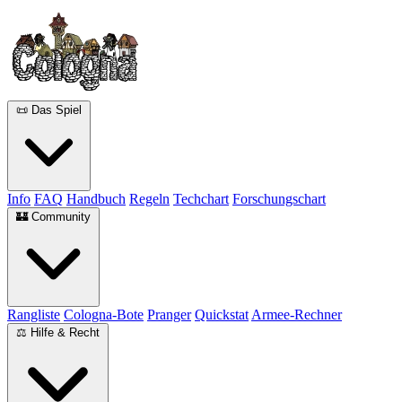
📜 Das Spiel
Info
FAQ
Handbuch
Regeln
Techchart
Forschungschart
🏰 Community
Rangliste
Cologna-Bote
Pranger
Quickstat
Armee-Rechner
⚖️ Hilfe & Recht