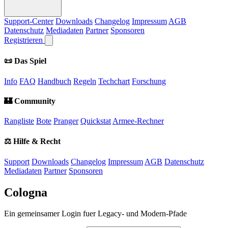
Support-Center
Downloads
Changelog
Impressum
AGB
Datenschutz
Mediadaten
Partner
Sponsoren
Registrieren
📜 Das Spiel
Info
FAQ
Handbuch
Regeln
Techchart
Forschung
🏰 Community
Rangliste
Bote
Pranger
Quickstat
Armee-Rechner
⚖️ Hilfe & Recht
Support
Downloads
Changelog
Impressum
AGB
Datenschutz
Mediadaten
Partner
Sponsoren
Cologna
Ein gemeinsamer Login fuer Legacy- und Modern-Pfade