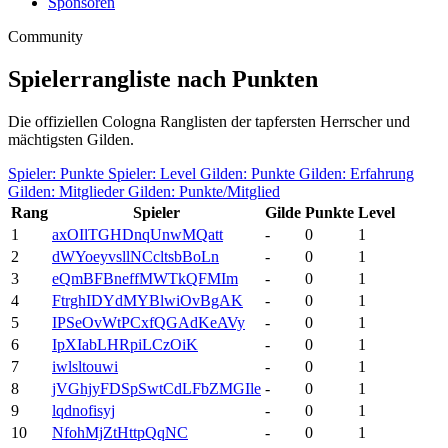
Sponsoren
Community
Spielerrangliste nach Punkten
Die offiziellen Cologna Ranglisten der tapfersten Herrscher und
mächtigsten Gilden.
Spieler: Punkte
Spieler: Level
Gilden: Punkte
Gilden: Erfahrung
Gilden: Mitglieder
Gilden: Punkte/Mitglied
Rang
Spieler
Gilde
Punkte
Level
1
axOIlTGHDnqUnwMQatt
-
0
1
2
dWYoeyvsllNCcltsbBoLn
-
0
1
3
eQmBFBneffMWTkQFMIm
-
0
1
4
FtrghIDYdMYBlwiOvBgAK
-
0
1
5
IPSeOvWtPCxfQGAdKeAVy
-
0
1
6
IpXIabLHRpiLCzOiK
-
0
1
7
iwlsltouwi
-
0
1
8
jVGhjyFDSpSwtCdLFbZMGIle
-
0
1
9
lqdnofisyj
-
0
1
10
NfohMjZtHttpQqNC
-
0
1