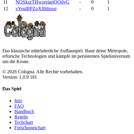
11
NOSkszTHworeiariOOdvG
-
0
1
12
vYeulBPZoXIlIdiooq
-
0
1
Das klassische mittelalterliche Aufbauspiel. Baue deine Metropole,
erforsche Technologien und kämpfe im persistenten Spieluniversum
um die Krone.
© 2026 Cologna. Alle Rechte vorbehalten.
Version: 1.0.9 181
Das Spiel
Info
FAQ
Handbuch
Regeln
Techchart
Forschungschart