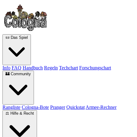
📜 Das Spiel
Info
FAQ
Handbuch
Regeln
Techchart
Forschungschart
🏰 Community
Rangliste
Cologna-Bote
Pranger
Quickstat
Armee-Rechner
⚖️ Hilfe & Recht