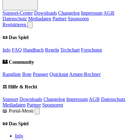
Support-Center
Downloads
Changelog
Impressum
AGB
Datenschutz
Mediadaten
Partner
Sponsoren
Registrieren
📜 Das Spiel
Info
FAQ
Handbuch
Regeln
Techchart
Forschung
🏰 Community
Rangliste
Bote
Pranger
Quickstat
Armee-Rechner
⚖️ Hilfe & Recht
Support
Downloads
Changelog
Impressum
AGB
Datenschutz
Mediadaten
Partner
Sponsoren
📖 Portal-Menü
📜 Das Spiel
Info